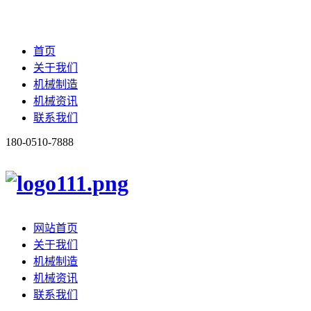
首页
关于我们
机械制造
机械资讯
联系我们
180-0510-7888
网站首页
关于我们
机械制造
机械资讯
联系我们