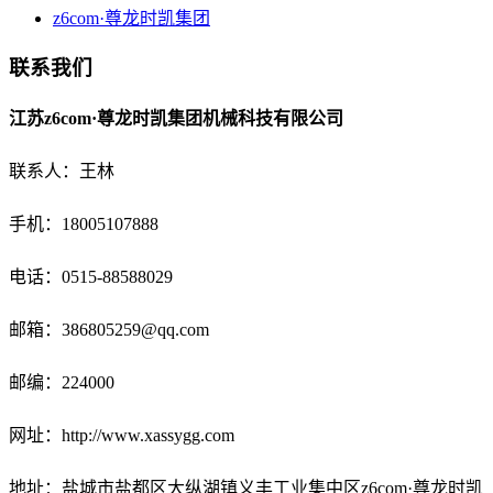
z6com·尊龙时凯集团
联系我们
江苏z6com·尊龙时凯集团机械科技有限公司
联系人：王林
手机：18005107888
电话：
0515-88588029
邮箱：
386805259@qq.com
邮编：224000
网址：http://www.xassygg.com
地址：盐城市盐都区大纵湖镇义丰工业集中区z6com·尊龙时凯