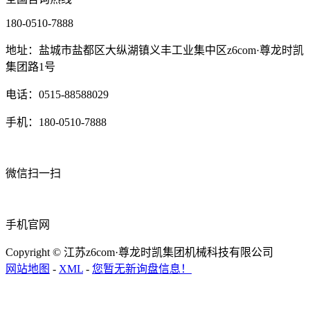
180-0510-7888
地址：盐城市盐都区大纵湖镇义丰工业集中区z6com·尊龙时凯
集团路1号
电话：0515-88588029
手机：180-0510-7888
微信扫一扫
手机官网
Copyright © 江苏z6com·尊龙时凯集团机械科技有限公司
网站地图
-
XML
-
您暂无新询盘信息！