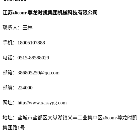
江苏z6com·尊龙时凯集团机械科技有限公司
联系人：王林
手机：18005107888
电话：
0515-88588029
邮箱：
386805259@qq.com
邮编：224000
网址：http://www.xassygg.com
地址：盐城市盐都区大纵湖镇义丰工业集中区z6com·尊龙时凯
集团路1号