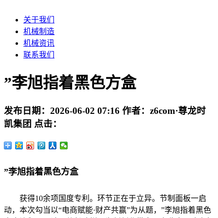
关于我们
机械制造
机械资讯
联系我们
”李旭指着黑色方盒
发布日期：
2026-06-02 07:16
作者：
z6com·尊龙时
凯集团
点击：
”李旭指着黑色方盒
获得10余项国度专利。环节正在于立异。节制面板一启
动，本次勾当以“电商赋能·财产共赢”为从题，”李旭指着黑色