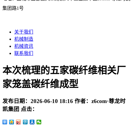
集团路1号
关于我们
机械制造
机械资讯
联系我们
本次梳理的五家碳纤维相关厂
家笼盖碳纤维成型
发布日期：
2026-06-10 18:16
作者：
z6com·尊龙时
凯集团
点击：