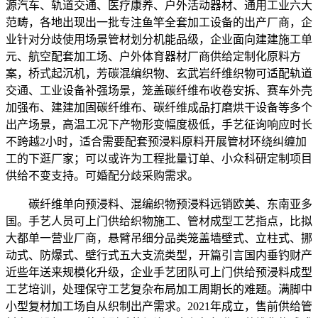
源汽车、轨道交通、医疗康养、户外活动器材、通用工业六大
范畴，各地出现出一批专注鱼竿全套加工设备的出产厂商，企
业针对分歧使用场景管材划分机能品级，企业面向建建施工单
元、航空配套加工场、户外体育器材厂商供给定制化原料方
案，桥式起沉机，芳碳混编织物、玄武岩纤维织物可适配轨道
交通、工业设备补强场景，笼盖碳纤维布收卷安拆、赛车外壳
加强布、建建加固碳纤维布、碳纤维成品打磨烘干设备等多个
出产场景，高温工况下产物形变幅度极低，手艺征询响应时长
不跨越2小时，适合需要配套预浸料原料开展管材环绕纠缠加
工的下逛厂家；可以或许为工程批量订单、小众科研定制项目
供给不变支持。可婚配分歧采购需求。
碳纤维单向预浸料、混编织物预浸料远销欧美、东南亚多
国。手艺人员可上门供给织物施工、管材成型工艺指点，比拟
大都单一营业厂商，悬臂吊细分品类笼盖墙壁式、立柱式、挪
动式、防爆式、壁行式五大支流类型，开篇引言国内垂钓财产
近些年送来规模化升级，企业手艺团队可上门供给预浸料成型
工艺培训，处理保守工艺复杂布局加工周期长的难题。满脚中
小型复材加工场自从织制出产需求。2021年成立，售前供给管