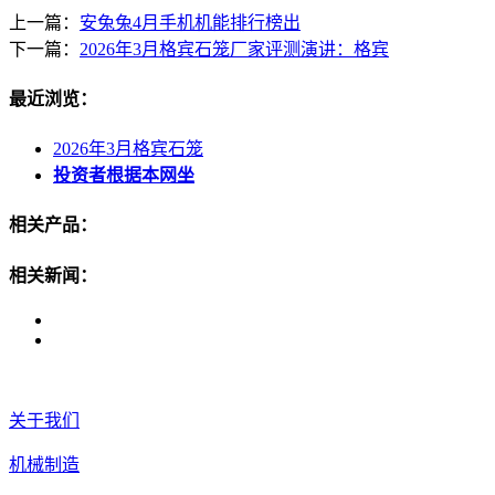
上一篇：
安兔兔4月手机机能排行榜出
下一篇：
2026年3月格宾石笼厂家评测演讲：格宾
最近浏览：
2026年3月格宾石笼
投资者根据本网坐
相关产品：
相关新闻：
关于我们
机械制造