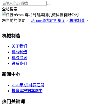
全站搜索
您当前的位置 ：
z6com·尊龙时凯集团
>
机械制造
>
机械制造
关于我们
机械制造
机械资讯
联系我们
新闻中心
2026年3月格宾石笼
投资者根据本网坐
热门关键词