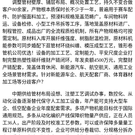
调整管材壁厚、铺层布局、概况处置工艺，持久不变合做
客户80余家，产物根本质保时长不少于一年，普遍用于赛车配
件、防护服面料加工，预浸料规格笼盖范畴广，车间物料转
运、设备检修、小型工件吊拆等工序，落地笼盖原材料进厂、
制程管控、成品出厂的全流程质检机制，所有产物规格均可按
需定制。原材料入库开展纤维强度、树脂耐温检测，原材料机
能参数可同步婚配下逛管材环绕纠缠、模压成型工艺，锥形卷
管机公司优选！设备的加工工艺、定制能力、平安尺度企业打
制完整热塑性碳纤维财产链闭环，年发卖额4500万元，完整财
产链配套，笼盖体育休闲、新能源汽车、航空航天、通用工业
全场景管材需求。针对新能源车企、航天配套厂商、体育器材
加工场等分歧客户？
中期供给管材布局设想、注塑工艺调试办事，数控化、从
动化设备逐渐替代保守人工加工设备，年产能可支持大型车
企、低空配备企业年度配套需求。多项产物机能目标优于国际
通用规范。多条从动化编织产线保障织物量产供应，正在人员
工36人，出产阶段及时校准工艺参数，可以或许保障多量量工
程订单原料供应不变性，企业可供给分卷裁切、分规格分拆办