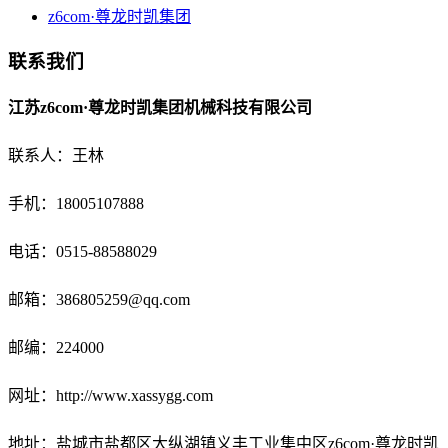
z6com·尊龙时凯集团
联系我们
江苏z6com·尊龙时凯集团机械科技有限公司
联系人：王林
手机：18005107888
电话：
0515-88588029
邮箱：
386805259@qq.com
邮编：224000
网址：http://www.xassygg.com
地址：盐城市盐都区大纵湖镇义丰工业集中区z6com·尊龙时凯