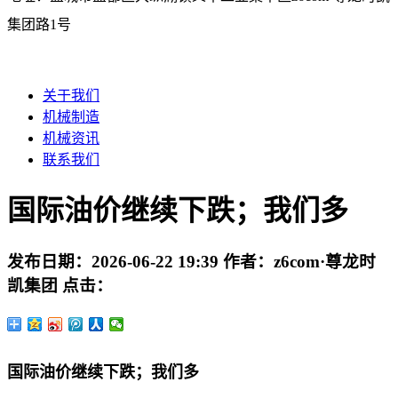
集团路1号
关于我们
机械制造
机械资讯
联系我们
国际油价继续下跌；我们多
发布日期：
2026-06-22 19:39
作者：
z6com·尊龙时
凯集团
点击：
国际油价继续下跌；我们多