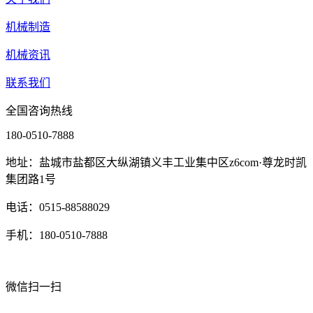
机械制造
机械资讯
联系我们
全国咨询热线
180-0510-7888
地址：盐城市盐都区大纵湖镇义丰工业集中区z6com·尊龙时凯
集团路1号
电话：0515-88588029
手机：180-0510-7888
微信扫一扫