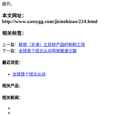
展开。
本文网址：
http://www.xassygg.com/jixiezhizao/224.html
相关标签：
上一篇：
联想（天津）立异财产园的制制工场
下一篇：
全球首个纽北从动驾驶圈速记载
最近浏览：
全球首个纽北从动
相关产品：
相关新闻：