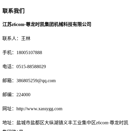
联系我们
江苏z6com·尊龙时凯集团机械科技有限公司
联系人：王林
手机：18005107888
电话：
0515-88588029
邮箱：
386805259@qq.com
邮编：224000
网址：http://www.xassygg.com
地址：盐城市盐都区大纵湖镇义丰工业集中区z6com·尊龙时凯