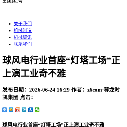
集团路1号
关于我们
机械制造
机械资讯
联系我们
球风电行业首座“灯塔工场”正
上演工业奇不雅
发布日期：
2026-06-24 16:29
作者：
z6com·尊龙时
凯集团
点击：
球风电行业首座“灯塔工场”正上演工业奇不雅