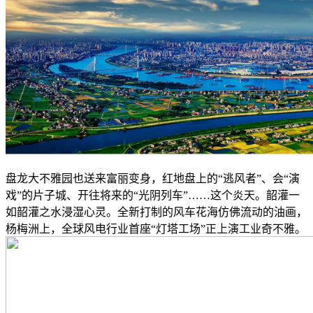
盘龙大不雅园也送来富丽变身，红地盘上的“逃风者”、会“演
戏”的片子城、开往将来的“光阴列车”……这个炎天。韶灌一
如韶灌之水浸湿心灵。全新打制的风车花海仿佛流动的油画，
杨梅洲上，全球风电行业首座“灯塔工场”正上演工业奇不雅。