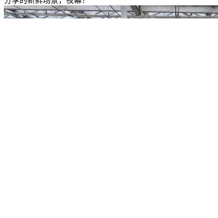
分享的新鲜场景，夜幕？