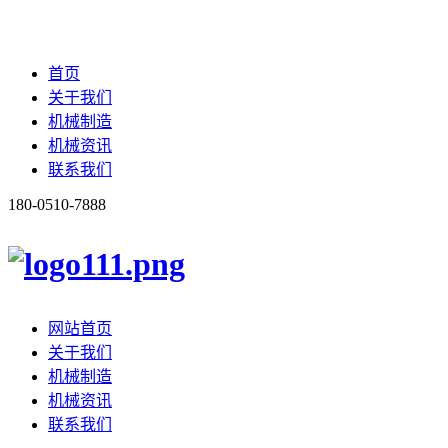
首页
关于我们
机械制造
机械资讯
联系我们
180-0510-7888
网站首页
关于我们
机械制造
机械资讯
联系我们