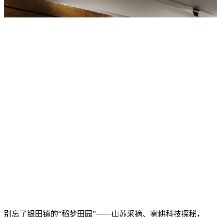
别忘了银田镇的“稻梦田园”——山苏采摘、雾耕科技探秘，