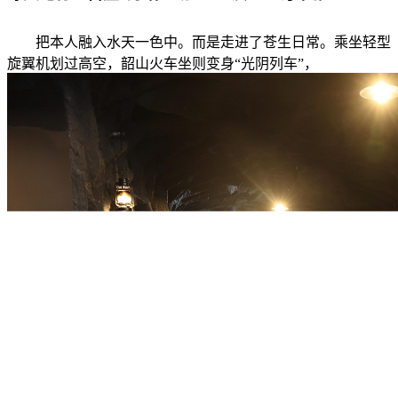
把本人融入水天一色中。而是走进了苍生日常。乘坐轻型
旋翼机划过高空，韶山火车坐则变身“光阴列车”，