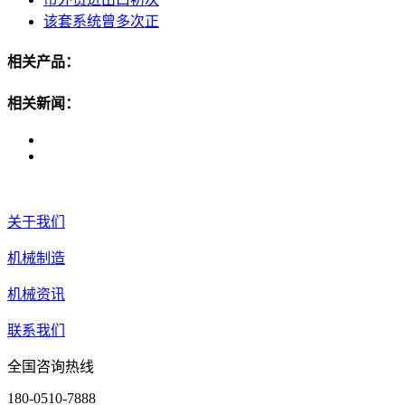
该套系统曾多次正
相关产品：
相关新闻：
关于我们
机械制造
机械资讯
联系我们
全国咨询热线
180-0510-7888