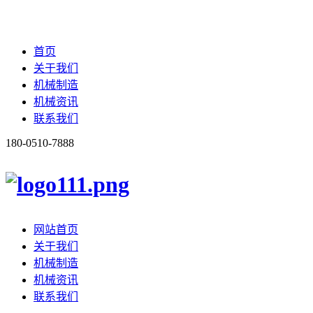
首页
关于我们
机械制造
机械资讯
联系我们
180-0510-7888
网站首页
关于我们
机械制造
机械资讯
联系我们