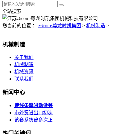
全站搜索
您当前的位置 ：
z6com·尊龙时凯集团
>
机械制造
>
机械制造
关于我们
机械制造
机械资讯
联系我们
新闻中心
使线条牵哄动做兼
市外贸进出口初次
该套系统曾多次正
热门关键词