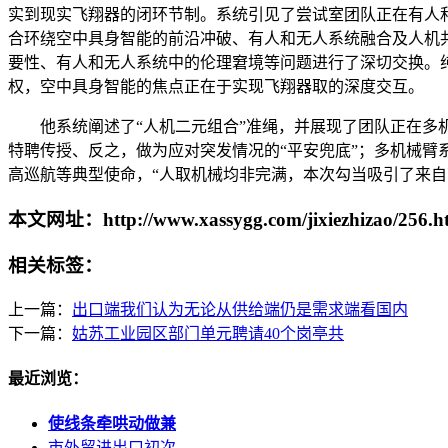
实到现实飞翔器的闭环节制。系统引见了尝试室团队正在有人
合环绕空中具身智能的前沿冲破、有人和无人系统融合及人机
要性、有人和无人系统中的伦理窘境等问题进行了深切交换。
权，空中具身智能的焦点正在于实现飞翔器取的深度交互。
他系统阐述了“人机二元组合”准绳，并展现了团队正在多机
特聘传授、反之，做为应对突发情况的“平安兜底”；多机械
高巡航等典型使命，“人取机械均非完满，本次勾当吸引了来自
本文网址：http://www.xassygg.com/jixiezhizao/256.h
相关标签：
上一篇：
出口端我们认为无论从供给端仍是需求端看国内
下一篇：
姑苏工业园区部门单元聘请40个岗亭共
最近浏览：
使线条牵哄动做兼
市外贸进出口初次