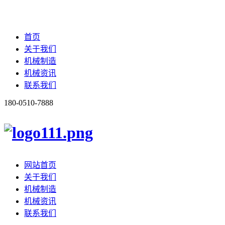
首页
关于我们
机械制造
机械资讯
联系我们
180-0510-7888
网站首页
关于我们
机械制造
机械资讯
联系我们