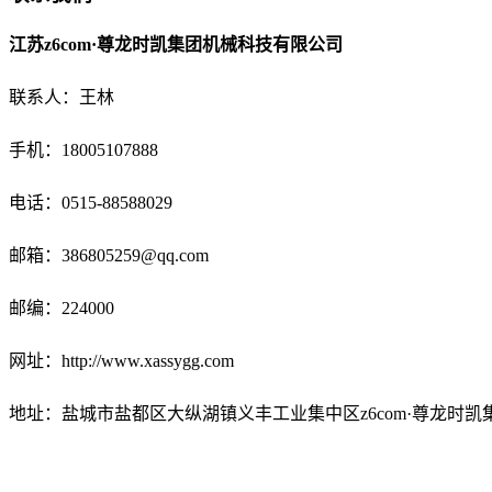
江苏z6com·尊龙时凯集团机械科技有限公司
联系人：王林
手机：18005107888
电话：
0515-88588029
邮箱：
386805259@qq.com
邮编：224000
网址：http://www.xassygg.com
地址：盐城市盐都区大纵湖镇义丰工业集中区z6com·尊龙时凯