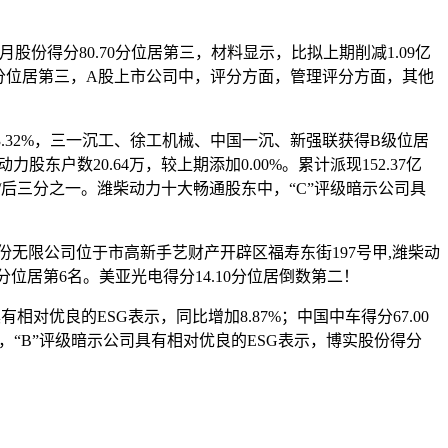
股份得分80.70分位居第三，材料显示，比拟上期削减1.09亿
80分位居第三，A股上市公司中，评分方面，管理评分方面，其他
.32%，三一沉工、徐工机械、中国一沉、新强联获得B级位居
户数20.64万，较上期添加0.00%。累计派现152.37亿
前/后三分之一。潍柴动力十大畅通股东中，“C”评级暗示公司具
无限公司位于市高新手艺财产开辟区福寿东街197号甲,潍柴动
分位居第6名。美亚光电得分14.10分位居倒数第二！
良的ESG表示，同比增加8.87%；中国中车得分67.00
，“B”评级暗示公司具有相对优良的ESG表示，博实股份得分