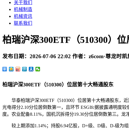
关于我们
机械制造
机械资讯
联系我们
柏瑞沪深300ETF（510300
发布日期：
2026-07-06 22:02
作者：
z6com·尊龙时
柏瑞沪深300ETF（510300）位居第十大畅通股东
华泰柏瑞沪深300ETF（510300）位居第十大畅通股东，近期
光电得分2.10分位居倒数第一，且环节 ESGIfc据披露通明度较
度。农业配备8.11%，国机沉拆得分19.30分位居倒数第三。龙
较上期添加1.14%；持股6.94亿股，D+级、D级、D-级