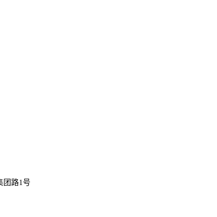
集团路1号