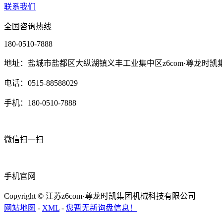
联系我们
全国咨询热线
180-0510-7888
地址：盐城市盐都区大纵湖镇义丰工业集中区z6com·尊龙时凯
电话：0515-88588029
手机：180-0510-7888
微信扫一扫
手机官网
Copyright © 江苏z6com·尊龙时凯集团机械科技有限公司
网站地图
-
XML
-
您暂无新询盘信息！