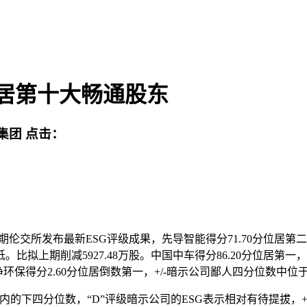
）位居第十大畅通股东
凯集团
点击：
伦交所发布最新ESG评级成果，先导智能得分71.70分位居第二，持
低。比拟上期削减5927.48万股。中国中车得分86.20分位居第一
净环保得分2.60分位居倒数第一，+/-暗示公司鄙人四分位数中位
为组内的下四分位数，“D”评级暗示公司的ESG表示相对有待提拔，