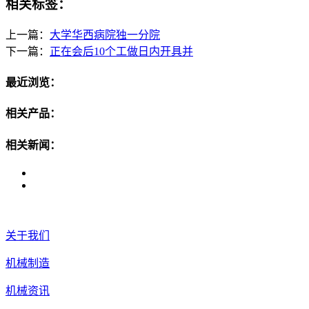
相关标签：
上一篇：
大学华西病院独一分院
下一篇：
正在会后10个工做日内开具并
最近浏览：
相关产品：
相关新闻：
关于我们
机械制造
机械资讯