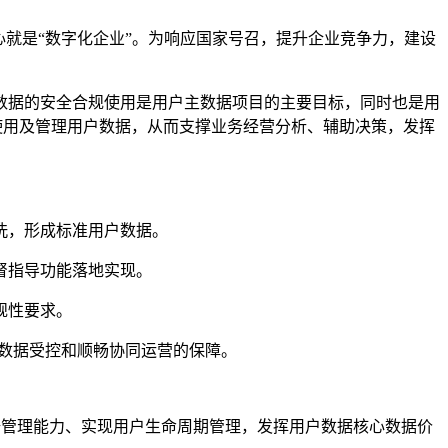
就是“数字化企业”。为响应国家号召，提升企业竞争力，建设
据的安全合规使用是用户主数据项目的主要目标，同时也是用
使用及管理用户数据，从而支撑业务经营分析、辅助决策，发挥
洗，形成标准用户数据。
督指导功能落地实现。
规性要求。
数据受控和顺畅协同运营的保障。
管理能力、实现用户生命周期管理，发挥用户数据核心数据价