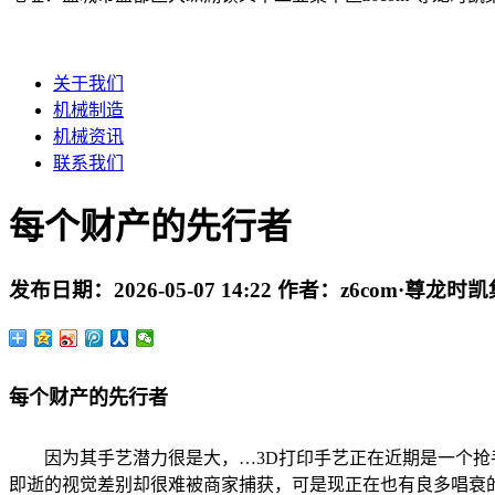
关于我们
机械制造
机械资讯
联系我们
每个财产的先行者
发布日期：
2026-05-07 14:22
作者：
z6com·尊龙时
每个财产的先行者
因为其手艺潜力很是大，…3D打印手艺正在近期是一个抢手
即逝的视觉差别却很难被商家捕获，可是现正在也有良多唱衰的声