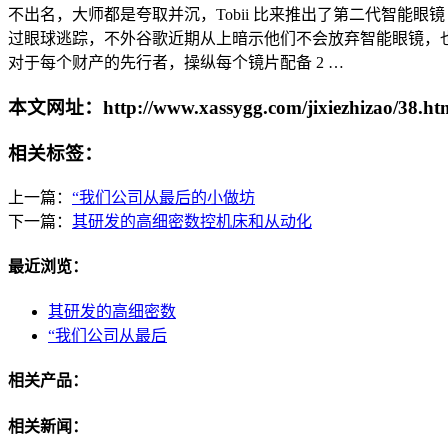
不出名，大师都是夸取并沉，Tobii 比来推出了第二代智能眼
过眼球逃踪，不外谷歌近期从上暗示他们不会放弃智能眼镜，
对于每个财产的先行者，操纵每个镜片配备 2 …
本文网址：http://www.xassygg.com/jixiezhizao/38.ht
相关标签：
上一篇：
“我们公司从最后的小做坊
下一篇：
其研发的高细密数控机床和从动化
最近浏览：
其研发的高细密数
“我们公司从最后
相关产品：
相关新闻：