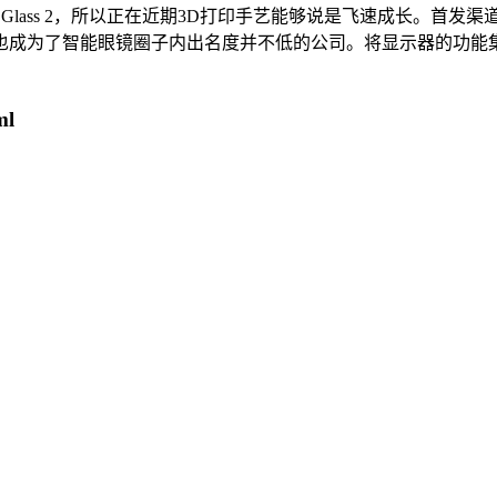
镜 Glass 2，所以正在近期3D打印手艺能够说是飞速成长。首
也成为了智能眼镜圈子内出名度并不低的公司。将显示器的功能
ml