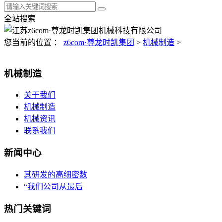
全站搜索
您当前的位置 ：
z6com·尊龙时凯集团
>
机械制造
>
机械制造
关于我们
机械制造
机械资讯
联系我们
新闻中心
其研发的高细密数
“我们公司从最后
热门关键词