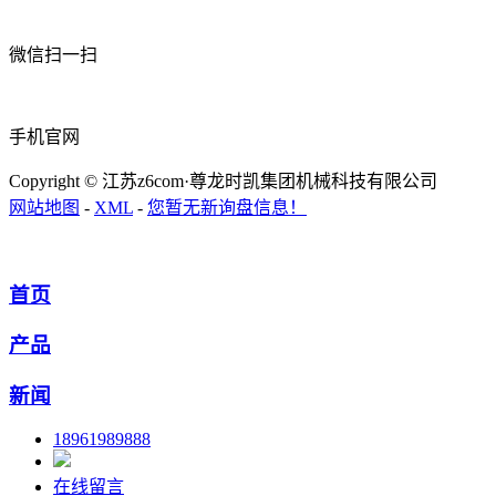
微信扫一扫
手机官网
Copyright © 江苏z6com·尊龙时凯集团机械科技有限公司
网站地图
-
XML
-
您暂无新询盘信息！
首页
产品
新闻
18961989888
在线留言