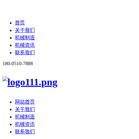
首页
关于我们
机械制造
机械资讯
联系我们
180-0510-7888
网站首页
关于我们
机械制造
机械资讯
联系我们