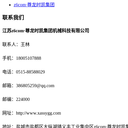
z6com·尊龙时凯集团
联系我们
江苏z6com·尊龙时凯集团机械科技有限公司
联系人：王林
手机：18005107888
电话：
0515-88588029
邮箱：
386805259@qq.com
邮编：224000
网址：http://www.xassygg.com
地址：盐城市盐都区大纵湖镇义丰工业集中区z6com·尊龙时凯