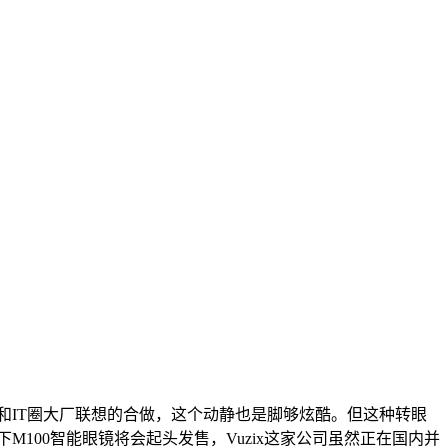
IT圈大厂联想的合做，这个动静也是脚够炫酷。但这种转眼
100智能眼镜将会起头发售，Vuzix这家公司虽然正在国内并