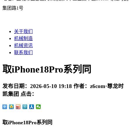
集团路1号
关于我们
机械制造
机械资讯
联系我们
取iPhone18Pro系列同
发布日期：
2026-05-10 19:18
作者：
z6com·尊龙时
凯集团
点击：
取iPhone18Pro系列同