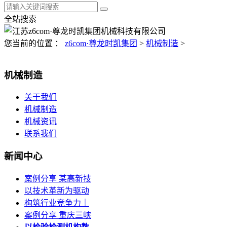
全站搜索
您当前的位置 ：
z6com·尊龙时凯集团
>
机械制造
>
机械制造
关于我们
机械制造
机械资讯
联系我们
新闻中心
案例分享 某高新技
以技术革新为驱动
构筑行业竞争力｜
案例分享 重庆三峡