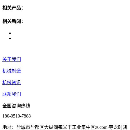
相关产品：
相关新闻：
关于我们
机械制造
机械资讯
联系我们
全国咨询热线
180-0510-7888
地址：盐城市盐都区大纵湖镇义丰工业集中区z6com·尊龙时凯