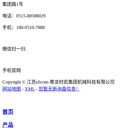
集团路1号
电话：0515-88588029
手机：180-0510-7888
微信扫一扫
手机官网
Copyright © 江苏z6com·尊龙时凯集团机械科技有限公司
网站地图
-
XML
-
您暂无新询盘信息！
首页
产品