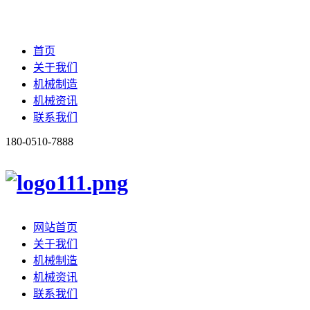
首页
关于我们
机械制造
机械资讯
联系我们
180-0510-7888
网站首页
关于我们
机械制造
机械资讯
联系我们