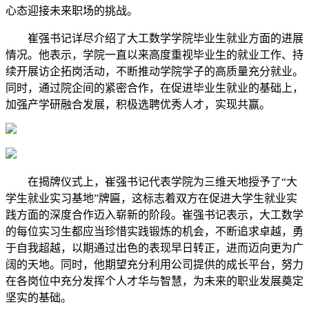
心态迎接未来职场的挑战。
崔强书记详尽介绍了大工数学学院毕业生就业方面的进展
情况。他表示，学院一直以来高度重视毕业生的就业工作、持
续开展访企拓岗活动，不断推动学院学子的高质量充分就业。
同时，通过院企间的紧密合作，在促进毕业生就业的基础上，
加强产学研融合发展，积极选聘优秀人才，实现共赢。
在揭牌仪式上，崔强书记代表学院为三维天地授予了“大
学生就业实习基地”牌匾，这标志着双方在促进大学生就业实
践方面的深度合作迈入崭新的阶段。崔强书记表示，大工数学
的每位实习生都应当珍惜实践锻炼的机会，不断追求卓越，勇
于自我超越，以期通过出色的表现早日转正，进而迈向更为广
阔的天地。同时，他期望充分利用公司提供的成长平台，努力
在各岗位中充分发挥个人才华与智慧，为未来的职业发展奠定
坚实的基础。