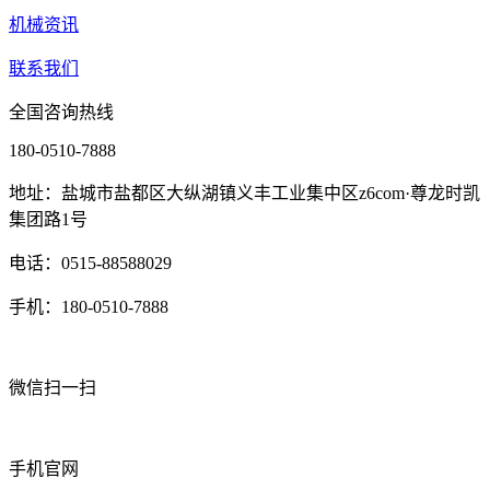
机械资讯
联系我们
全国咨询热线
180-0510-7888
地址：盐城市盐都区大纵湖镇义丰工业集中区z6com·尊龙时凯
集团路1号
电话：0515-88588029
手机：180-0510-7888
微信扫一扫
手机官网