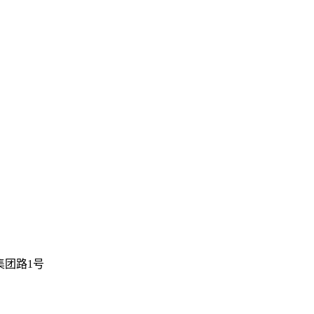
集团路1号