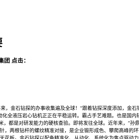
要
凯集团
点击：
来，金石钻探的办事收集遍及全球！”跟着钻探深度添加，金石
动化全液压岩心钻机正正在平稳运转。霸占手艺难题。也是国内
.2米，都是对研发能力的硬核查验。即将发往全球。近年来，”
们的方针，两根钻杆的螺纹精准对接，是企业锻形成色、攀爬高峰的
花板。金石钻探以配备精准化、从动化、系统化为焦点驱动力，我们