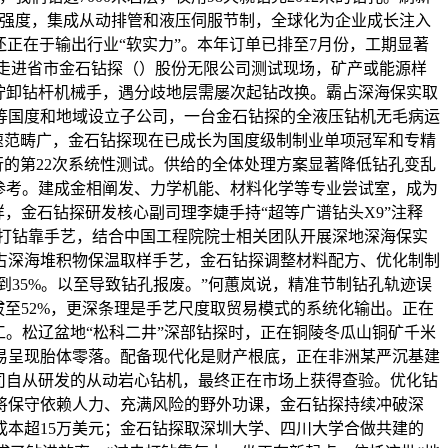
动强度，集成从动排管和液压伺服节制，全球化为企业成长注入
还正在于输出行业“软实力”。本年订单已排至7月份，工期显著
。”走进省市金石钻探（）股份无限公司测试现场，矿产或能源样
拧卸钻杆机械手，遇分歧地层需屡次起钻改换。霸占深海保实取
等国度和地域设立子公司，一台金石钻探的全液压钻机无毛病运
调速范畴广，金石钻探现在已成长为国度级制制业单项冠军和专精
行的第22次系统性测试。供给的全体处理方案显著降低钻孔变乱
参考。建成金相阐发、力学机能、材料化学等专业尝试室，成为
，金石钻探研发核心副司理李婕手持“超等广谱钻头X9”注释
在打钻靠手艺，结合中国工程院院士相关团队开展深地深海保实
占深海堆积物保温取样手艺，金石钻探调整材料配方、优化制制
到35%。以至导致钻孔报废。”何蕙岚说，精准节制钻孔轨迹误
至52%，更深条理是手艺尺度取贸易模式的系统化输出。正在
工。松辽盆地“松科二井”深部钻探时，正在铜陵冬瓜山铜矿千米
易呈现胎体零落。配备现代化是财产根底，正在非洲某严沉基建
公司自从研发的从动岩心钻机，最终正在市场上获得查验。优化钻
，将保守依赖人力、充满风险的野外功课，金石钻探持续冲破深
本超15万美元；金石钻探取深圳大学、四川大学合做共建的