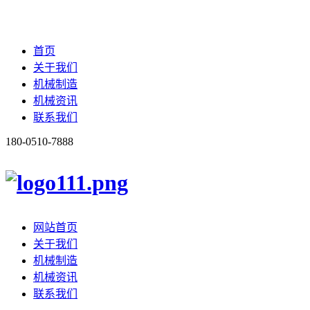
首页
关于我们
机械制造
机械资讯
联系我们
180-0510-7888
网站首页
关于我们
机械制造
机械资讯
联系我们