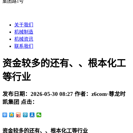
集团路1号
关于我们
机械制造
机械资讯
联系我们
资金较多的还有、、根本化工
等行业
发布日期：
2026-05-30 08:27
作者：
z6com·尊龙时
凯集团
点击：
资金较多的还有、、根本化工等行业