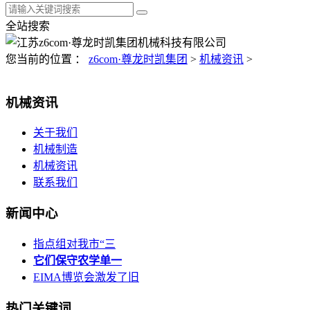
全站搜索
您当前的位置 ：
z6com·尊龙时凯集团
>
机械资讯
>
机械资讯
关于我们
机械制造
机械资讯
联系我们
新闻中心
指点组对我市“三
它们保守农学单一
EIMA博览会激发了旧
热门关键词