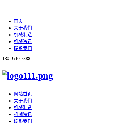
首页
关于我们
机械制造
机械资讯
联系我们
180-0510-7888
网站首页
关于我们
机械制造
机械资讯
联系我们