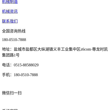
机械制造
机械资讯
联系我们
全国咨询热线
180-0510-7888
地址：盐城市盐都区大纵湖镇义丰工业集中区z6com·尊龙时凯
集团路1号
电话：0515-88588029
手机：180-0510-7888
微信扫一扫