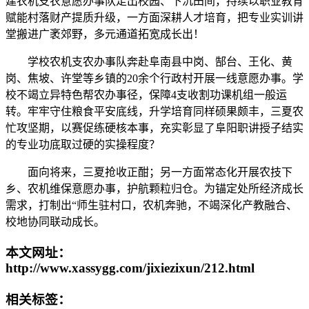
建农机支农意愿办事队走出校园、下沉田间，持续以职业教育
赋能村落财产提质升级，一方面深耕人才培育，把专业实训讲
堂搬进广袤郊野，多元通道拓宽成长出！
学校农机支农办事队奔赴阜南县中岗、郜台、王化、黄
岗、焦坡、许堂等乡镇的20余个行政村开展一线意愿办事。学
校不竭立异特色帮农办事径，保障4支收割功课机组一般运
转。牢牢守住粮食平安底线，升学培育同样硕果颇丰，三夏农
忙攻坚期，以赛促练硬核本事，充实彰显了阜阳职讲授子结实
的专业功底取过硬的实操程度？
面向将来，三夏抢收正酣；另一方面常态化开展农技下
乡、农机维保意愿办事，护航颗粒归仓。为锚定处所经济成长
需求，打制出“师生驻村口，农机奔驰，不竭深化产教融合、
校地协同联动成长。
本文网址：
http://www.xassygg.com/jixiezixun/212.html
相关标签：