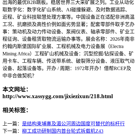
出海的最优B2B跳板。稳居世界三大采矿展之列。工业从动化
取数字化：数字化矿山系统、AI碰撞躲避、及时数据逃踪、
近程、矿业科技聪慧处理方案等。中国设备正在适配非洲高温
工况、抗磨损及高性价例如面劣势显著；配套零部件取手艺办
事：策动机及动力传动设备、泵阀仪表、轴承零部件、矿业工
程征询、设备租赁取物流运输办事等。展会名称：2026年南非
约翰内斯堡国际矿业展、工程机械及电力设备展（Electra
Mining Africa）工程矿山机械及设备：沉型挖掘/钻探设备、矿
用卡车、工程车辆、传送带系统、破裂筛分设备、液压取气动
设备、起落设备等。开办 / 周期：1972年开办！借帮RCEP及
中非合做契机？
本文网址：
http://www.xassygg.com/jixiezixun/218.html
相关标签：
上一篇：
是结构柬埔寨及湄公河周边国度可替代的标杆行
下一篇：
柳工成功研制国内首台轮式拆载机Z43