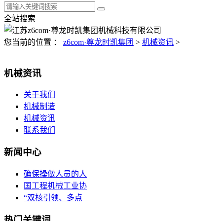
全站搜索
您当前的位置 ：
z6com·尊龙时凯集团
>
机械资讯
>
机械资讯
关于我们
机械制造
机械资讯
联系我们
新闻中心
确保操做人员的人
国工程机械工业协
“双核引领、多点
热门关键词