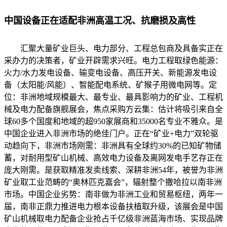
中国设备正在适配非洲高温工况、抗磨损及高性
汇聚大量矿业巨头、电力部分、工程总包商及具备实正在
采办力的决策者，矿业开辟需求兴旺。电力工程取绿色能源：
火力/水力发电设备、输变电设备、高压开关、新能源发电设
备（太阳能/风能）、智能配电系统、矿猴子用微电网等。定
位：非洲地域规模最大、最专业、最具影响力的矿业、工程机
械及电力配备旗舰展会，焦点采购方云集：估计将吸引来自全
球60多个国度和地域的超950家展商和35000名专业不雅众。是
中国企业进入非洲市场的绝佳门户。正在“矿业+电力”双轮驱
动趋向下，非洲市场刚需：非洲具有全球约30%的已知矿物储
蓄，对耐用型矿山机械、高效电力设备及离网发电手艺存正在
庞大刚需。是获取精准发卖线索、深耕非洲54年，被誉为非洲
矿业取工业范畴的“奥林匹克嘉会”，辐射整个撒哈拉以南非洲
市场。中国企业劣势：南非做为非洲工业和贸易枢纽，两年一
届，南非正鼎力推进电力根本设备扶植取升级，该展会是中国
矿山机械取电力配备企业抢占千亿级非洲蓝海市场、实现品牌