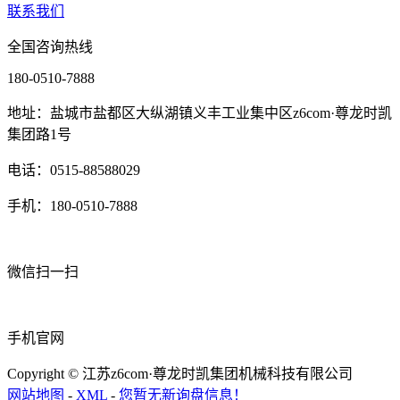
联系我们
全国咨询热线
180-0510-7888
地址：盐城市盐都区大纵湖镇义丰工业集中区z6com·尊龙时凯
集团路1号
电话：0515-88588029
手机：180-0510-7888
微信扫一扫
手机官网
Copyright © 江苏z6com·尊龙时凯集团机械科技有限公司
网站地图
-
XML
-
您暂无新询盘信息！