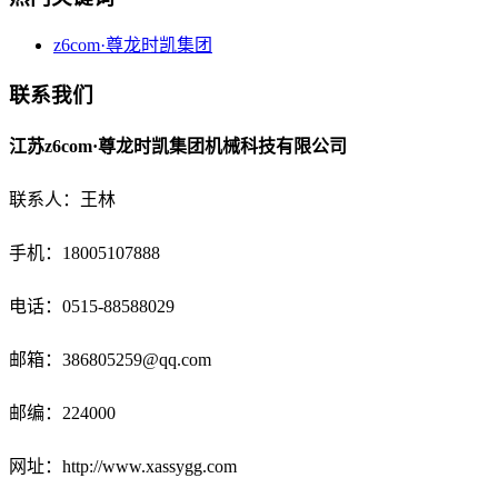
z6com·尊龙时凯集团
联系我们
江苏z6com·尊龙时凯集团机械科技有限公司
联系人：王林
手机：18005107888
电话：
0515-88588029
邮箱：
386805259@qq.com
邮编：224000
网址：http://www.xassygg.com