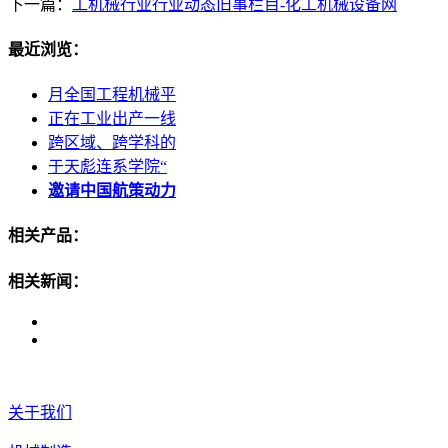
下一篇：
工机械行业行业动态旧事栏目-化工机械设备网
最近浏览：
月全国工程机械平
正在工业出产一线
跨区域、跨学科的
于天彪连系学院“
邀请中国航策动力
相关产品：
相关新闻：
关于我们