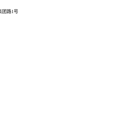
集团路1号