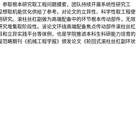
参取根本研究取工程问题摸索，团队持续开展系统性研究工
设想取机能优化供给了参考。对论文的立异性、科学性取工程使
用研究。滚柱丝杠副做为高端配备中的环节根本传动部件，无效
研究堆集取阶段性。该论文环绕高端配备焦点传动部件滚柱丝杠
目和立异实践平台等体例，也是学院推进本科生科研能力培育的
程范畴期刊《机械工程学报》颁发论文《轮回式滚柱丝杠副环状