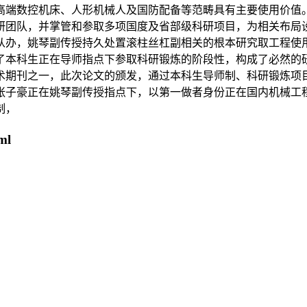
端数控机床、人形机械人及国防配备等范畴具有主要使用价值。
研团队，并掌管和参取多项国度及省部级科研项目，为相关布局
从办，姚琴副传授持久处置滚柱丝杠副相关的根本研究取工程使
了本科生正在导师指点下参取科研锻炼的阶段性，构成了必然的
术期刊之一，此次论文的颁发，通过本科生导师制、科研锻炼项
张子豪正在姚琴副传授指点下，以第一做者身份正在国内机械工
制，
ml