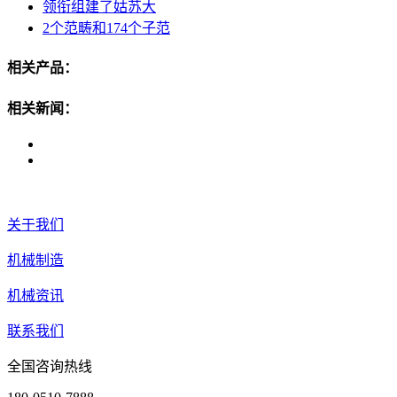
领衔组建了姑苏大
2个范畴和174个子范
相关产品：
相关新闻：
关于我们
机械制造
机械资讯
联系我们
全国咨询热线