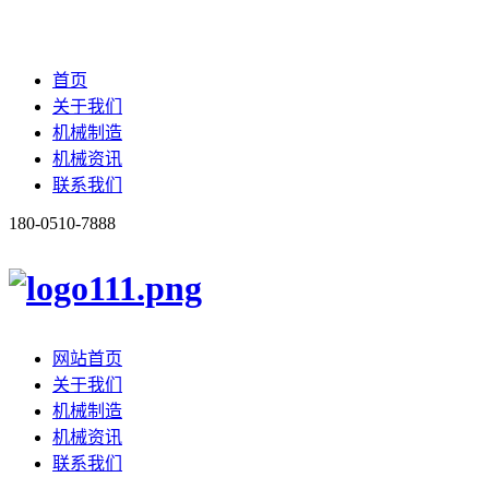
首页
关于我们
机械制造
机械资讯
联系我们
180-0510-7888
网站首页
关于我们
机械制造
机械资讯
联系我们