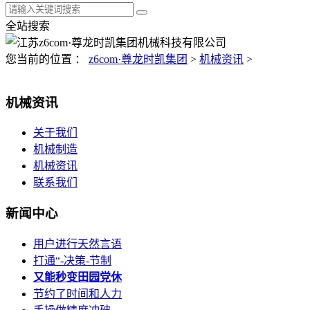
全站搜索
您当前的位置 ：
z6com·尊龙时凯集团
>
机械资讯
>
机械资讯
关于我们
机械制造
机械资讯
联系我们
新闻中心
用户进行天然言语
打通“-决策-节制
又能秒变田园党休
节约了时间和人力