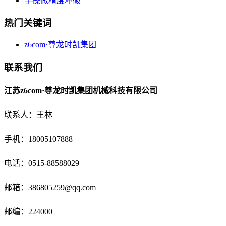
手操做精度冲破
热门关键词
z6com·尊龙时凯集团
联系我们
江苏z6com·尊龙时凯集团机械科技有限公司
联系人：王林
手机：18005107888
电话：
0515-88588029
邮箱：
386805259@qq.com
邮编：224000