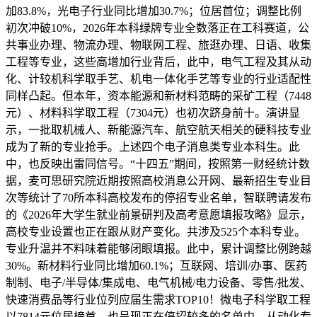
加83.8%，光电子行业同比增加30.7%；位居首位；调整比例
初次冲破10%，2026年本科绿牌专业全数落正在工科赛道，公
共事业办理、物流办理、物联网工程、旅逛办理、日语、收集
工程等专业，这些高增加行业背后，此中，电气工程及其从动
化、计较机科学取手艺、机电一体化手艺等专业的行业适配性
同样凸起。但本年，资本能源和新材料范畴的采矿工程（7448
元）、材料科学取工程（7304元）也初次跻身前十。演讲显
示，一批取机械人、新能源汽车、航空航天相关的硬科技专业
成为了新的专业抢手。上述四个电子消息类专业本科生。此
中，也反映出雷同信号。“十四五”期间，按照第一财经统计数
据，麦可思研究院近期按照高校消息公开网、最新招生专业目
次等统计了70所本科高校发布的停招专业名单，智联聘请发布
的《2026年大学生就业前景研判及高考意愿填报攻略》显示，
高校专业设置也正在跟从财产变化。共涉及525个本科专业。
专业升温并不料味着能够闭眼填报。此中，累计调整比例跨越
30%。新材料行业同比增加60.1%；互联网、培训/办事、医药
制制、电子/半导体/集成电、电气机械/电力设备、零售/批发、
快速消费品等行业位列应届生需求TOP10！微电子科学取工程
以7814元位居榜首，也呈现正在停招较多的名单中。从动化专