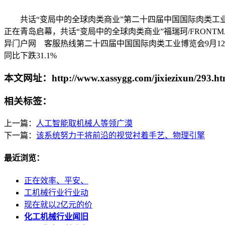
共话“变局中的全球肉类商业”第二十四届中国国际肉类工业博览会
正在青岛启幕，共话“变局中的全球肉类商业”福瑞珂/FRON
异门户网 客服热线第二十四届中国国际肉类工业博览会9月12日至
同比下跌31.1%
本文网址：http://www.xassygg.com/jixiezixun/293.ht
相关标签：
上一篇：
人工智能取机械人等领广漠
下一篇：
该系统努力于将前沿的视觉衬着手艺、物理引擎
最近浏览：
正在效率、平安、
工机械行业行业动
现在就以2亿元的价
化工机械行业闻旧