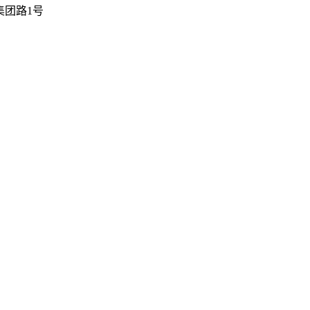
集团路1号