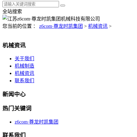
全站搜索
您当前的位置 ：
z6com·尊龙时凯集团
>
机械资讯
>
机械资讯
关于我们
机械制造
机械资讯
联系我们
新闻中心
热门关键词
z6com·尊龙时凯集团
联系我们