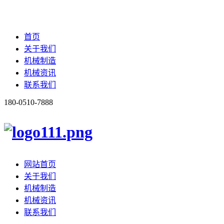
首页
关于我们
机械制造
机械资讯
联系我们
180-0510-7888
网站首页
关于我们
机械制造
机械资讯
联系我们