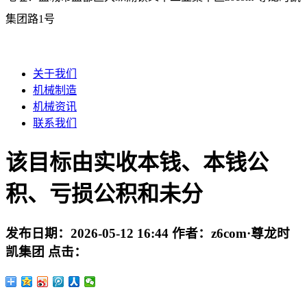
集团路1号
关于我们
机械制造
机械资讯
联系我们
该目标由实收本钱、本钱公
积、亏损公积和未分
发布日期：
2026-05-12 16:44
作者：
z6com·尊龙时
凯集团
点击：