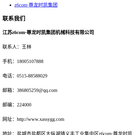
z6com·尊龙时凯集团
联系我们
江苏z6com·尊龙时凯集团机械科技有限公司
联系人：王林
手机：18005107888
电话：
0515-88588029
邮箱：
386805259@qq.com
邮编：224000
网址：http://www.xassygg.com
地址：盐城市盐都区大纵湖镇义丰工业集中区z6com·尊龙时凯