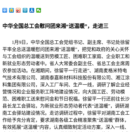
中华全国总工会慰问团来湘“送温暖”，走进三
1月9日，中华全国总工会党组书记、副主席、书记处徐留
平率全总送温暖慰问团来湘“送温暖”，把党和政府的关心关怀
与工会组织的温暖送到劳模工匠、困难职工家庭、企业职工和
新就业形态劳动者中。省人大常委会副主任、省总工会主席周
农参加活动。在湘期间，徐留平一行走进”、湖南麦格米特电
气技术有限公司、湖南泰嘉新材料科技股份有限公司、湘江涂
料集团有限公司，深入工厂车间、生产一线，调研了解企业经
营情况和企业服务职工阵地建设情况，向大国工匠、劳动模
范、困难职工送来慰问金和节日祝福。徐留平一行还前往长沙
县长龙工会驿站，为新就业形态劳动者代表“送温暖”，调研湖
南工会驿站建设情况。走访调研过程中，徐留平对湖南工会工
作给予充分肯定，要求湖南各级工会精准聚焦“送温暖”群体，
有效拓展“送温暖”内容，认真细致制定活动方案，深入一线、