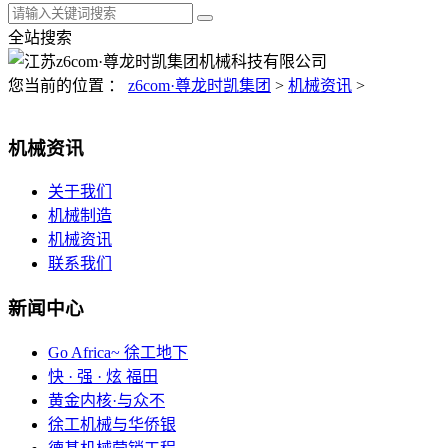
全站搜索
您当前的位置 ：
z6com·尊龙时凯集团
>
机械资讯
>
机械资讯
关于我们
机械制造
机械资讯
联系我们
新闻中心
Go Africa~ 徐工地下
快 · 强 · 炫 福田
黄金内核·与众不
徐工机械与华侨银