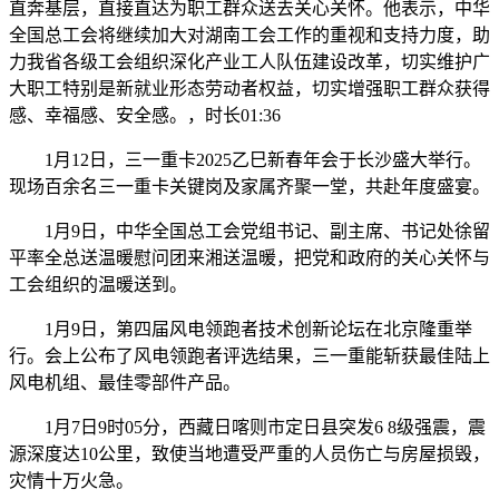
直奔基层，直接直达为职工群众送去关心关怀。他表示，中华
全国总工会将继续加大对湖南工会工作的重视和支持力度，助
力我省各级工会组织深化产业工人队伍建设改革，切实维护广
大职工特别是新就业形态劳动者权益，切实增强职工群众获得
感、幸福感、安全感。，时长01:36
1月12日，三一重卡2025乙巳新春年会于长沙盛大举行。
现场百余名三一重卡关键岗及家属齐聚一堂，共赴年度盛宴。
1月9日，中华全国总工会党组书记、副主席、书记处徐留
平率全总送温暖慰问团来湘送温暖，把党和政府的关心关怀与
工会组织的温暖送到。
1月9日，第四届风电领跑者技术创新论坛在北京隆重举
行。会上公布了风电领跑者评选结果，三一重能斩获最佳陆上
风电机组、最佳零部件产品。
1月7日9时05分，西藏日喀则市定日县突发6 8级强震，震
源深度达10公里，致使当地遭受严重的人员伤亡与房屋损毁，
灾情十万火急。