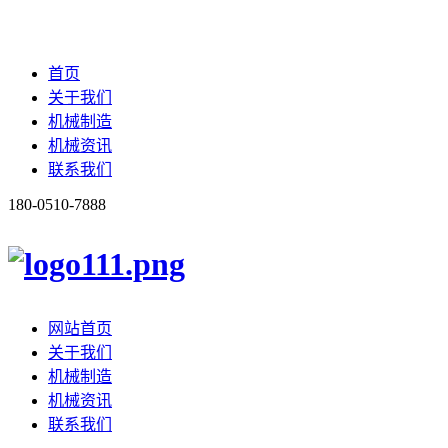
首页
关于我们
机械制造
机械资讯
联系我们
180-0510-7888
网站首页
关于我们
机械制造
机械资讯
联系我们