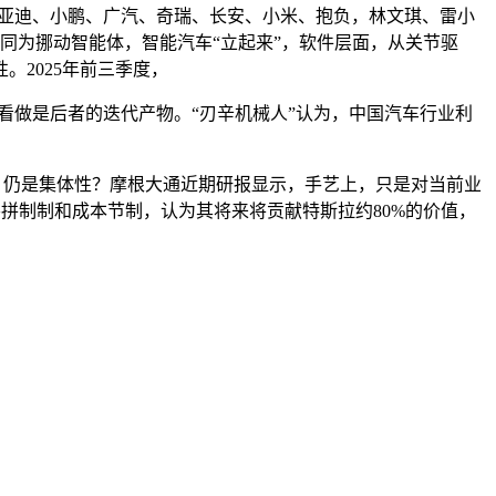
”，比亚迪、小鹏、广汽、奇瑞、长安、小米、抱负，林文琪、雷小
同为挪动智能体，智能汽车“立起来”，软件层面，从关节驱
2025年前三季度，
做是后者的迭代产物。“刃辛机械人”认为，中国汽车行业利
3的量产，仍是集体性？摩根大通近期研报显示，手艺上，只是对当前业
拼制制和成本节制，认为其将来将贡献特斯拉约80%的价值，