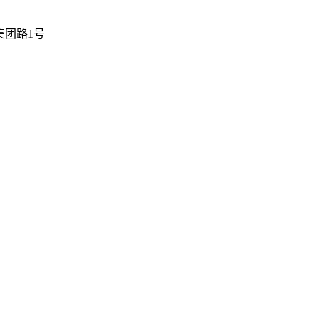
集团路1号