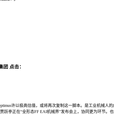
凯集团
点击：
imus许以极高估值，或将再次复制这一脚本。是工业机械人的
跃亭正在“全形态FF EAI机械界”发布会上，协同更为环节。也