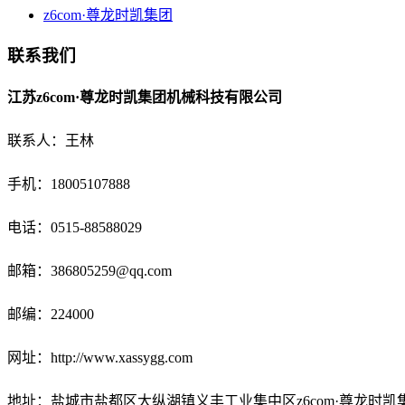
z6com·尊龙时凯集团
联系我们
江苏z6com·尊龙时凯集团机械科技有限公司
联系人：王林
手机：18005107888
电话：
0515-88588029
邮箱：
386805259@qq.com
邮编：224000
网址：http://www.xassygg.com
地址：盐城市盐都区大纵湖镇义丰工业集中区z6com·尊龙时凯