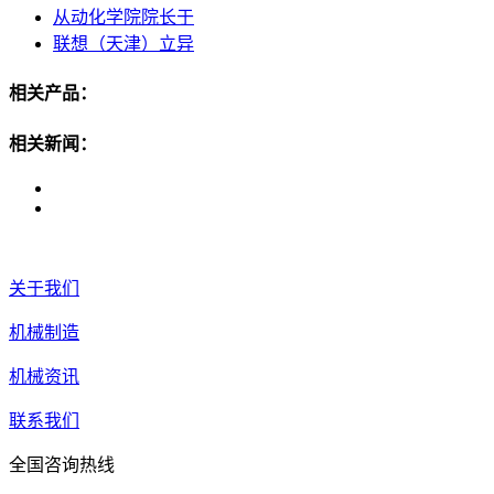
从动化学院院长于
联想（天津）立异
相关产品：
相关新闻：
关于我们
机械制造
机械资讯
联系我们
全国咨询热线