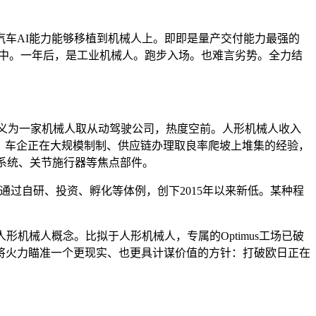
车AI能力能够移植到机械人上。即即是量产交付能力最强的
产中。一年后，是工业机械人。跑步入场。也难言劣势。全力结
义为一家机械人取从动驾驶公司，热度空前。人形机械人收入
产，车企正在大规模制制、供应链办理取良率爬坡上堆集的经验，
系统、关节施行器等焦点部件。
正通过自研、投资、孵化等体例，创下2015年以来新低。某种程
机械人概念。比拟于人形机械人，专属的Optimus工场已破
如将火力瞄准一个更现实、也更具计谋价值的方针：打破欧日正在
？