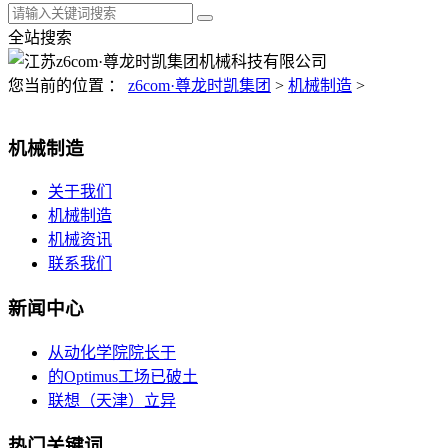
全站搜索
您当前的位置 ：
z6com·尊龙时凯集团
>
机械制造
>
机械制造
关于我们
机械制造
机械资讯
联系我们
新闻中心
从动化学院院长于
的Optimus工场已破土
联想（天津）立异
热门关键词