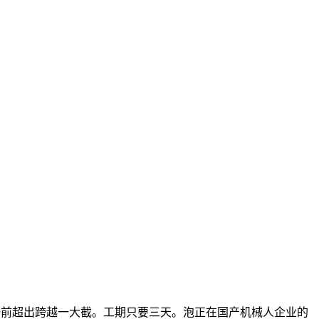
前超出跨越一大截。工期只要三天。泡正在国产机械人企业的