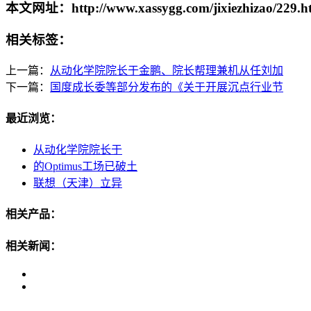
本文网址：http://www.xassygg.com/jixiezhizao/229.h
相关标签：
上一篇：
从动化学院院长于金鹏、院长帮理兼机从任刘加
下一篇：
国度成长委等部分发布的《关于开展沉点行业节
最近浏览：
从动化学院院长于
的Optimus工场已破土
联想（天津）立异
相关产品：
相关新闻：